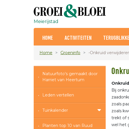
Meierijstad
HOME
ACTIVITEITEN
TERUGBLIKK
Home
Groeninfo
-Onkruid verwijdere
Onkru
Natuurfoto's gemaakt door
Harriet van Heertum
Onkruid
Bij onkr
Leden vertellen
zaadonkr
zoals pa
Tuinkalender
zoals kw
trekt of 
wel het 
Planten top 10 van Ruud