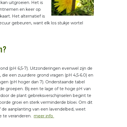
kan uitgroeien. Het is
 ontnemen en keer op
aart. Het alternatief is
secuur gebeuren, want elk los stukje wortel
n?
ond (pH 6,5-7). Uitzonderingen evenwel zijn de
 die een zuurdere grond vragen (pH 4,5-6.0) en
vragen (pH hoger dan 7). Onderstaande tabel
e groepen. Bij een te lage of te hoge pH van
or de plant gebreksverschijnselen begint te
toorde groei en sterk verminderde bloei. Om dit
of de aanplanting van een lavendelbed, weet
e te veranderen.
meer info