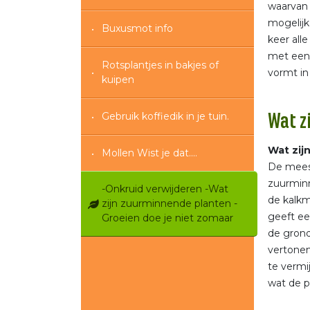
waarvan 
mogelijk
Buxusmot info
keer all
met een 
Rotsplantjes in bakjes of
vormt in
kuipen
Gebruik koffiedik in je tuin.
Wat z
Wat zij
Mollen Wist je dat....
De meest
zuurminn
-Onkruid verwijderen -Wat
de kalkm
zijn zuurminnende planten -
geeft ee
Groeien doe je niet zomaar
de grond
vertonen
te vermi
wat de p