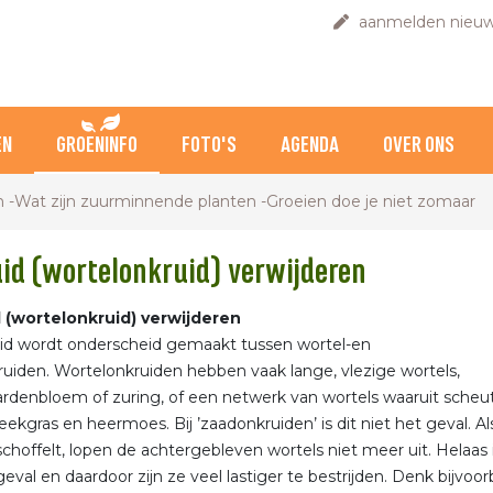
aanmelden nieuw
EN
GROENINFO
FOTO'S
AGENDA
OVER ONS
n -Wat zijn zuurminnende planten -Groeien doe je niet zomaar
id (wortelonkruid) verwijderen
 (wortelonkruid) verwijderen
uid wordt onderscheid gemaakt tussen wortel-en
uiden. Wortelonkruiden hebben vaak lange, vlezige wortels,
ardenbloem of zuring, of een netwerk van wortels waaruit scheu
eekgras en heermoes. Bij ’zaadonkruiden’ is dit niet het geval. Als
schoffelt, lopen de achtergebleven wortels niet meer uit. Helaas i
geval en daardoor zijn ze veel lastiger te bestrijden. Denk bijvoo