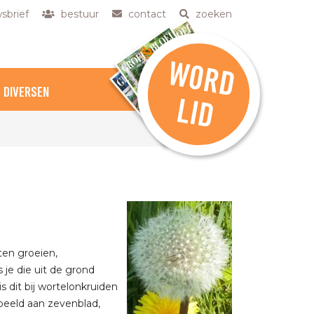
sbrief
bestuur
contact
zoeken
W
O
R
D
DIVERSEN
L
ID
ten groeien,
 je die uit de grond
s dit bij wortelonkruiden
rbeeld aan zevenblad,