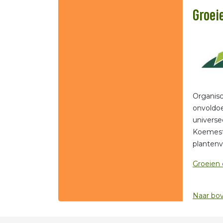
Groei
Organisc
onvoldoe
universe
Koemest 
plantenv
Groeien 
Naar bo