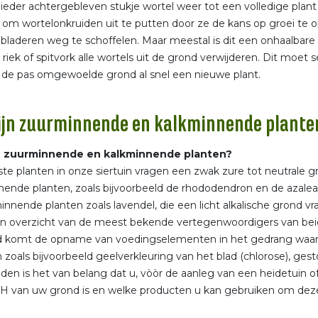
ieder achtergebleven stukje wortel weer tot een volledige plant 
 om wortelonkruiden uit te putten door ze de kans op groei te
e bladeren weg te schoffelen. Maar meestal is dit een onhaalbare k
riek of spitvork alle wortels uit de grond verwijderen. Dit moet 
 de pas omgewoelde grond al snel een nieuwe plant.
ijn zuurminnende en kalkminnende plante
n zuurminnende en kalkminnende planten?
e planten in onze siertuin vragen een zwak zure tot neutrale gr
ende planten, zoals bijvoorbeeld de rhododendron en de azalea,
innende planten zoals lavendel, die een licht alkalische grond 
n overzicht van de meest bekende vertegenwoordigers van beid
 komt de opname van voedingselementen in het gedrang waardo
 zoals bijvoorbeeld geelverkleuring van het blad (chlorose), ges
jden is het van belang dat u, vòòr de aanleg van een heidetuin 
H van uw grond is en welke producten u kan gebruiken om dez