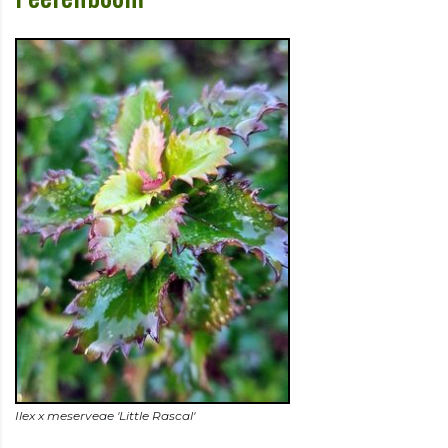
Ilex x meserveae 'Little Rascal'