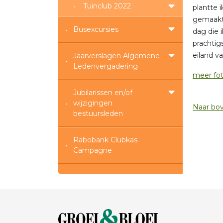
Tuinclub 2022
plantte 
gemaakt.
Busexcursies
dag die 
prachtig
eiland v
Jaarverslagen Algemene
Ledenvergadering
meer fo
Jubilarissen en/of
wijzigingen
Naar bo
bestuursleden
Rabobank Clubkas
Campagne