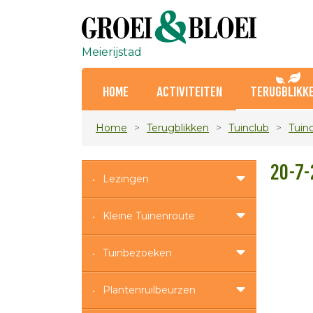
Meierijstad
HOME
ACTIVITEITEN
TERUGBLIKK
Home
Terugblikken
Tuinclub
Tuin
20-7-
Lezingen
Kleine Tuinenroute
Tuinbezoeken
Plantenruilbeurzen