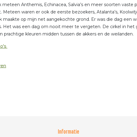
ik meteen Anthemis, Echinacea, Salvia’s en meer soorten vaste
 Meteen waren er ook de eerste bezoekers, Atalanta’s, Koolwit
ik maakte op mijn net aangekochte grond. Er was die dag een war
s. Het was een dag om nooit meer te vergeten. De cirkel in het
an prachtige kleuren midden tussen de akkers en de weiland
to's
ven
Informatie