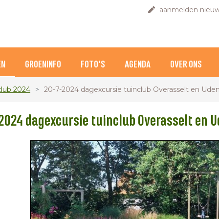
aanmelden nieuw
EN
GROENINFO
FOTO'S
AGENDA
OVER ONS
club 2024
20-7-2024 dagexcursie tuinclub Overasselt en Ude
2024 dagexcursie tuinclub Overasselt en 