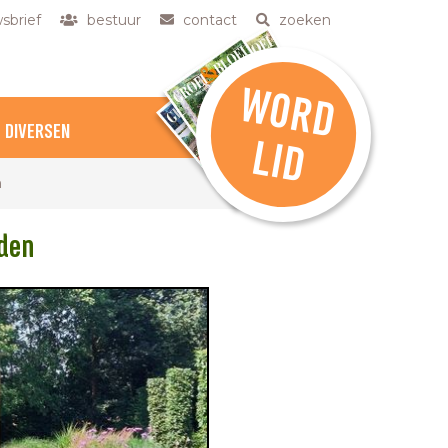
sbrief
bestuur
contact
zoeken
W
O
R
D
DIVERSEN
L
ID
n
Uden