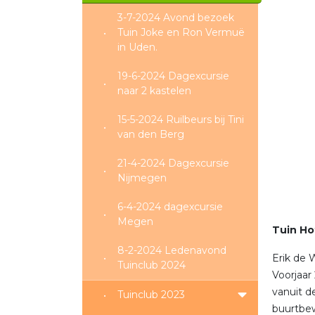
3-7-2024 Avond bezoek
Tuin Joke en Ron Vermuë
in Uden.
19-6-2024 Dagexcursie
naar 2 kastelen
15-5-2024 Ruilbeurs bij Tini
van den Berg
21-4-2024 Dagexcursie
Nijmegen
6-4-2024 dagexcursie
Megen
Tuin Ho
8-2-2024 Ledenavond
Erik de W
Tuinclub 2024
Voorjaar
vanuit d
Tuinclub 2023
buurtbew