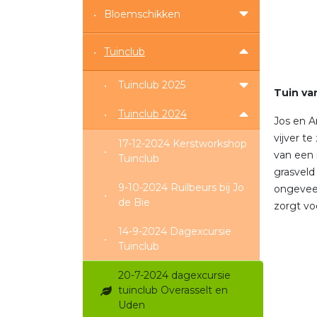
Bloemschikken
Tuinclub
Tuinclub 2025
Tuin va
Tuinclub 2024
Jos en A
vijver t
17-12-2024 Kerstworkshop
van een 
Tuinclub
grasveld
9-10-2024 Ruilbeurs bij Jo
ongeveer
de Bie
zorgt voo
14-9-2024 Dagexcursie
Tuinclub
20-7-2024 dagexcursie
tuinclub Overasselt en
Uden