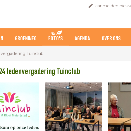
aanmelden nieuw
EN
GROENINFO
FOTO'S
AGENDA
OVER ONS
nvergadering Tuinclub
24 ledenvergadering Tuinclub