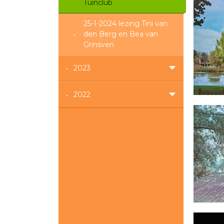
Tuinclub
25-1-2024 lezing Tini van
den Berg en Bea van
Grinsven
2023
2022