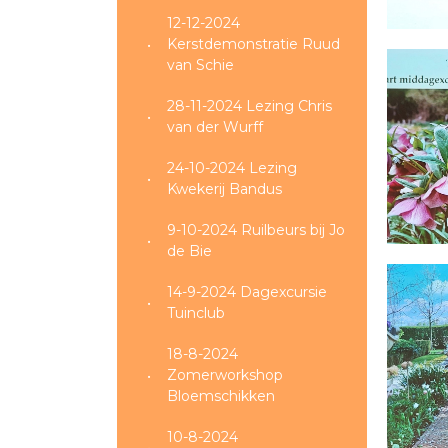
12-12-2024
Kerstdemonstratie Ruud
van Schie
28-11-2024 Lezing Chris
van der Wurff
24-10-2024 Lezing
Kwekerij Bandus
9-10-2024 Ruilbeurs bij Jo
de Bie
14-9-2024 Dagexcursie
Tuinclub
18-8-2024
Zomerworkshop
Bloemschikken
10-8-2024