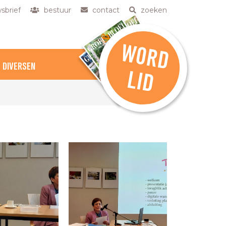
sbrief
bestuur
contact
zoeken
W
O
R
D
DIVERSEN
L
ID