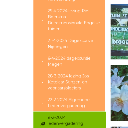
25-4-2024 lezing Piet
Boersma
Driedimensionale Engelse
tuinen
21-4-2024 Dagexcursie
Nijmegen
6-4-2024 dagexcursie
Megen
28-3-2024 lezing Jos
Ketelaar Stinzen-en
voorjaarsbloeiers
22-2-2024 Algemene
Ledenvergadering
8-2-2024
ledenvergadering