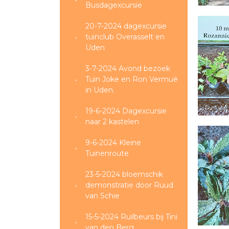
Busdagexcursie
20-7-2024 dagexcursie
tuinclub Overasselt en
Uden
3-7-2024 Avond bezoek
Tuin Joke en Ron Vermuë
in Uden.
19-6-2024 Dagexcursie
naar 2 kastelen
9-6-2024 Kleine
Tuinenroute
23-5-2024 bloemschik
demonstratie door Ruud
van Schie
15-5-2024 Ruilbeurs bij Tini
van den Berg