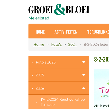
Meierijstad
HOME
ACTIVITEITEN
TERUGBLIKK
Home
Foto's
2024
8-2-2024 lede
8-2-20
Foto's 2026
2025
2024
17-12-2024 Kerstworkshop
Tuinclub