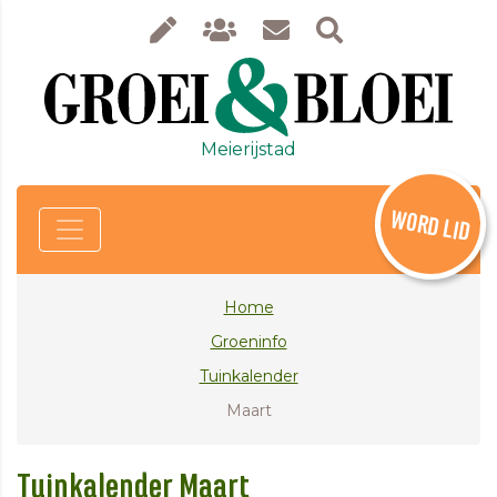
Meierijstad
WORD LID
Home
Groeninfo
Tuinkalender
Maart
Tuinkalender Maart