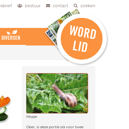
sbrief
bestuur
contact
zoeken
W
O
R
D
DIVERSEN
L
ID
Mopje:
Ober, is deze portie sla voor twee