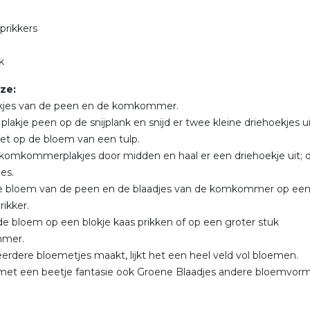
lprikkers
k
ze:
akjes van de peen en de komkommer.
plakje peen op de snijplank en snijd er twee kleine driehoekjes u
 het op de bloem van een tulp.
 komkommerplakjes door midden en haal er een driehoekje uit; di
jes.
de bloem van de peen en de blaadjes van de komkommer op ee
rikker.
de bloem op een blokje kaas prikken of op een groter stuk
mer.
eerdere bloemetjes maakt, lijkt het een heel veld vol bloemen.
met een beetje fantasie ook Groene Blaadjes andere bloemvor