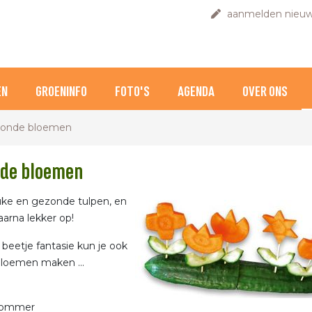
aanmelden nieuw
EN
GROENINFO
FOTO'S
AGENDA
OVER ONS
onde bloemen
de bloemen
ke en gezonde tulpen, en
aarna lekker op!
beetje fantasie kun je ook
loemen maken ...
mkommer