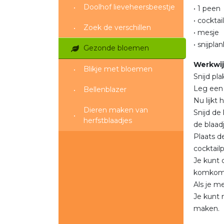
Doolhof lieveheersbeestje
• 1 peen
• cocktai
Zoek de verschillen
• mesje
• snijplan
Gezonde bloemen
Werkwij
Blikje met bloemen
Snijd pl
Leg een 
Bellenblazer
Nu lijkt
Dieren maken van
Snijd de
herfstblaadjes
de blaad
Plaats 
cocktailp
Je kunt 
komkom
Als je m
Je kunt 
maken.