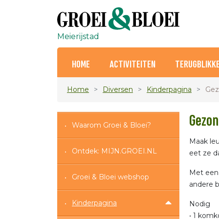
Meierijstad
HOME
ACTIVITEITEN
TERUGBLIKK
Home
Diversen
Kinderpagina
Gez
Gezon
Waarom Groei & Bloei?
Maak leu
Ontdek: MIJN.GROEI.NL
eet ze d
Met een 
Groei & Bloei webshop
andere b
Kinderpagina
Nodig
• 1 ko