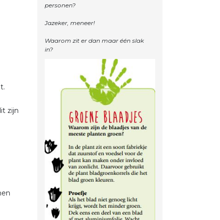
personen?
Jazeker, meneer!
Waarom zit er dan maar één slak
it.
t zijn
n
men