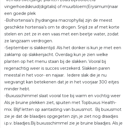
vingerhoedskruid(digitalis) of muurbloem(Erysimum)naar
een goede plek
-Bolhortensia’s (hydrangea macrophylla) zijn de meest
geschikte hortensia’s om te drogen. Snijd ze af met korte
stelen en zet ze in een vaas met een beetje water, zodat
ze langzaam verdrogen.
-September is slakkentijd. Als het donker is kun je met een
zaklamp op slakkenjacht. Overdag kun je zien welke
planten op het menu staan bij de slakken. Vooral bij
regenachtig weer is succes verzekerd. Slakken paren
meestal in het voor- en najaar. Iedere slak die je nu
wegvangt kan betekenen dat je in het voorjaar 300 eitjes
minder hebt.
-Buxusschimmel slaat vooral toe bij warm en vochtig weer
Als je bruine plekken ziet, spuiten met Topbuxus Health-
mix. Blijf letten op aantasting van buxusmot. Bij buxusmot
zie je dat de blaadjes opgegeten zijn, je ziet nog draadjes
i.p.v. blaadjes.Bij buxusschimmel zie je bruine blaadjes. Als je