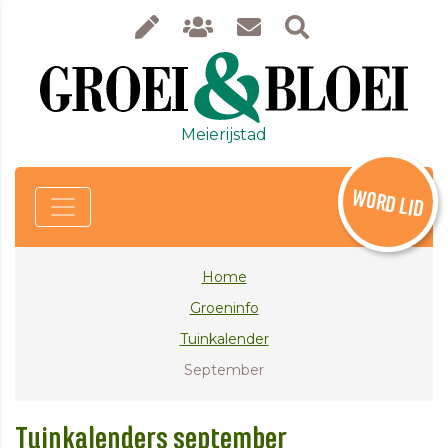
Meierijstad
WORD LID
Home
Groeninfo
Tuinkalender
September
Tuinkalenders september