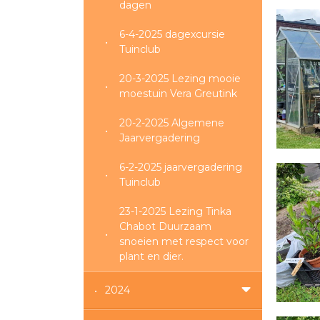
dagen
6-4-2025 dagexcursie
Tuinclub
20-3-2025 Lezing mooie
moestuin Vera Greutink
20-2-2025 Algemene
Jaarvergadering
6-2-2025 jaarvergadering
Tuinclub
23-1-2025 Lezing Tinka
Chabot Duurzaam
snoeien met respect voor
plant en dier.
2024