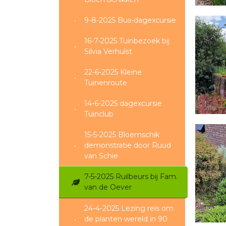
9-8-2025 Bus-dagexcursie
16-7-2025 Tuinbezoek bij
Silvia Verhulst
22-6-2025 Kleine
Tuinenroute
14-6-2025 dagexcursie
Tuinclub
15-5-2025 Bloemschik
demonstratie door Ruud
van Schie
7-5-2025 Ruilbeurs bij Fam.
van de Oever
24-4-2025 Lezing reis om
de planten wereld in 90