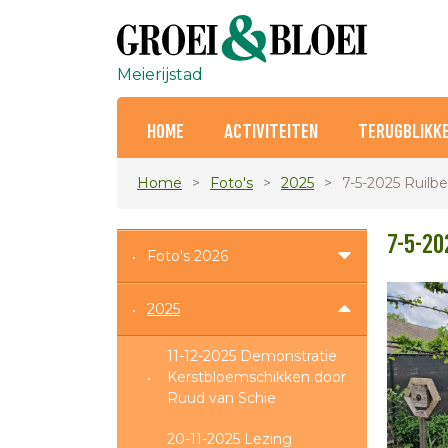
Meierijstad
HOME
ACTIVITEITEN
TERUGBLIKK
Home
Foto's
2025
7-5-2025 Ruilb
7-5-20
Foto's 2026
2025
11-12-2025 Demonstratie
Kerstbloemschikken door
Ruud van Schie
20-11-2025 Lezing