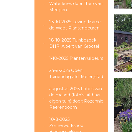
Waterlelies door Theo van
Meegen
23-10-2025 Lezing Marcel
de Wagt Plantengeuren
18-10-2025 Tuinbezoek
DHR. Albert van Grootel
1-10-2025 Plantenruilbeurs
24-8-2025 Open
Tuinendag afd. Meierijstad
augustus-2025 Foto's van
de maand (foto's uit haar
eigen tuin) door: Rozannie
Peerenboom
10-8-2025
Zomerworkshop
Bloemschikken