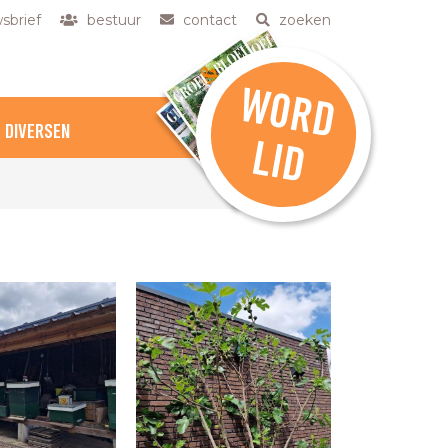
sbrief
bestuur
contact
zoeken
W
O
R
D
DIVERSEN
L
ID