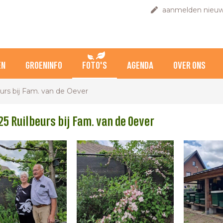
aanmelden nieuw
EN
GROENINFO
FOTO'S
AGENDA
OVER ONS
eurs bij Fam. van de Oever
25 Ruilbeurs bij Fam. van de Oever