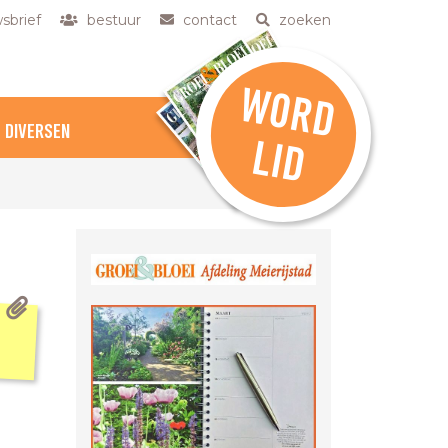
sbrief
bestuur
contact
zoeken
W
O
R
D
DIVERSEN
L
ID