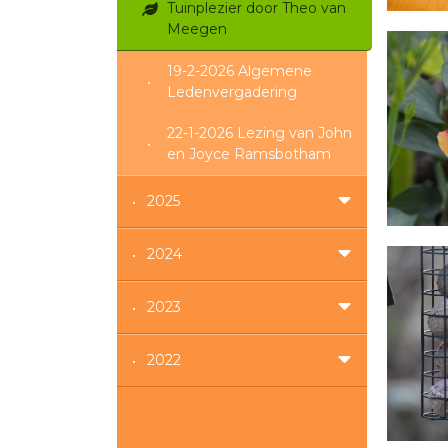
Tuinplezier door Theo van
Meegen
19-2-2026 Algemene
Ledenvergadering
22-1-2026 Lezing van John
en Joyce Ramsbotham
2025
2024
2023
2022