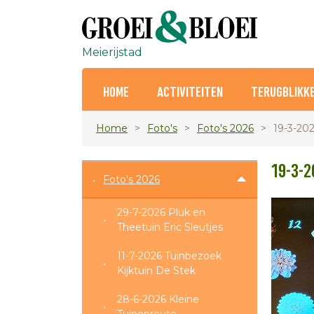
Meierijstad
HOME
ACTIVITEITEN
TERUGBLIKK
Home
Foto's
Foto's 2026
19-3-20
19-3-2
Foto's 2026
29-7-2026 Pluk en
Theetuin Eric Sleutjes
11-7-2026 Tuinbezoek
Kijktuin De Stek
28-6-2026 Kleine