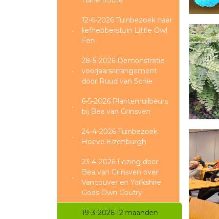
Tuinenroute
12-6-2026 Tuinbezoek naar
liefhebberstuin Little Owl
Fen
28-5-2026 Demonstratie
voorjaarsarrangement
door Ruud van Schie
6-5-2026 Plantenruilbeurs
bij Bea van Grinsven
24-4-2026 Tuinbezoek
Hoeve Elzenburgh
23-4-2026 Lezing door
Bea van Grinsven over
Vancouver en Yorkshire
Gods Own Coutry
19-3-2026 12 maanden