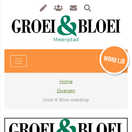
Meierijstad
WORD LID
Home
Diversen
Groei & Bloei webshop